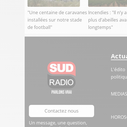
"Une centaine de caravanes
Incendies : "Il n’y 
installées sur notre stade
plus d’abeilles av
de football"
longtemps"
Actua
L'édito
politiq
MEDIA
Contactez nous
HOROS
Un message, une question,