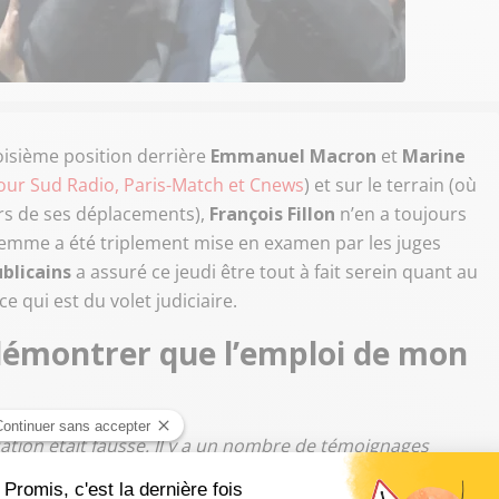
oisième position derrière
Emmanuel Macron
et
Marine
 pour Sud Radio, Paris-Match et Cnews
) et sur le terrain (où
rs de ses déplacements),
François Fillon
n’en a toujours
 femme a été triplement mise en examen par les juges
blicains
a assuré ce jeudi être tout à fait serein quant au
 qui est du volet judiciaire.
 démontrer que l’emploi de mon
ation était fausse. Il y a un nombre de témoignages
moignages et je vous le dis dans les yeux : jamais les juges