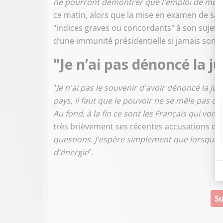
ne pourront démontrer que l'emploi de mon ép
ce matin, alors que la mise en examen de sa f
"indices graves ou concordants" à son sujet. 
d’une immunité présidentielle si jamais son m
"Je n’ai pas dénoncé la j
"
Je n'ai pas le souvenir d'avoir dénoncé la jus
pays, il faut que le pouvoir ne se mêle pas des 
Au fond, à la fin ce sont les Français qui von
très brièvement ses récentes accusations de 
questions. J'espère simplement que lorsque la
d'énergie
".
Su