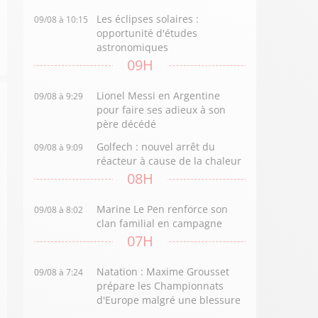
Les éclipses solaires :
09/08 à 10:15
opportunité d'études
astronomiques
09H
Lionel Messi en Argentine
09/08 à 9:29
pour faire ses adieux à son
père décédé
Golfech : nouvel arrêt du
09/08 à 9:09
réacteur à cause de la chaleur
08H
Marine Le Pen renforce son
09/08 à 8:02
clan familial en campagne
07H
Natation : Maxime Grousset
09/08 à 7:24
prépare les Championnats
d'Europe malgré une blessure