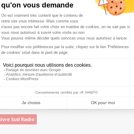
ouse était fictif. Jamais
", a-t-il déclaré au micro de
RTL
emme indique que les juges ont considéré qu’il y avait des
Pour rappel,
Penelope Fillon
ne pourra pas bénéficier
ari accédait à l’Élysée, contrairement à lui bien entendu.
ustice, mais sa manipulation"
tice, mais la manipulation de la justice. Pour diriger notre
affaires judiciaires et n'instrumentalise pas la justice (...)
t se prononcer
", a-t-il par ailleurs déclaré, avant d’évoquer
"
cabinet noir
" à l’Élysée : "
Je ne répondrai pas à ces
 justice me rendra raison, vous utiliserez autant
ivre Sud Radio