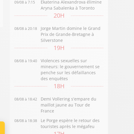
Ekaterina Alexandrova élimine
09/08 à 7:15
Aryna Sabalenka à Toronto
20H
Jorge Martin domine le Grand
08/08 à 20:18
Prix de Grande-Bretagne à
Silverstone
19H
Violences sexuelles sur
08/08 à 19:40
mineurs: le gouvernement se
penche sur les défaillances
des enquêtes
18H
Demi Vollering s'empare du
08/08 à 18:42
maillot jaune au Tour de
France
Le Porge espère le retour des
08/08 à 18:38
touristes après le mégafeu
17H