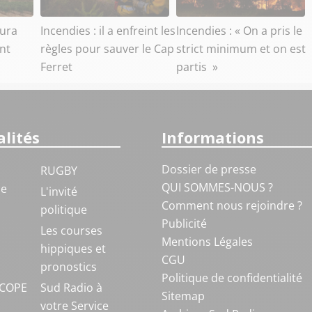
aura
Incendies : il a enfreint les
Incendies : « On a pris le
ant
règles pour sauver le Cap
strict minimum et on est
Ferret
partis »
lités
Informations
Dossier de presse
RUGBY
QUI SOMMES-NOUS ?
ue
L'invité
Comment nous rejoindre ?
politique
Publicité
S
Les courses
Mentions Légales
hippiques et
CGU
pronostics
Politique de confidentialité
COPE
Sud Radio à
Sitemap
votre Service