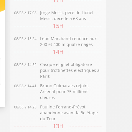
Jorge Messi, père de Lionel
08/08 à 17:08
Messi, décède à 68 ans
15H
Léon Marchand renonce aux
08/08 à 15:34
200 et 400 m quatre nages
14H
Casque et gilet obligatoire
08/08 à 14:52
pour trottinettes électriques à
Paris
Bruno Guimaraes rejoint
08/08 à 14:41
Arsenal pour 75 millions
d'euros
Pauline Ferrand-Prévot
08/08 à 14:25
abandonne avant la 8e étape
du Tour
13H