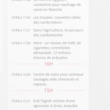
condamné pour naufrage de
canot en Manche
Les musées, nouvelles cibles
07/08 à 17:44
des cambrioleurs
Dans l'agriculture, le parcours
07/08 à 17:21
des combattantes
Nord : un réseau de trafic de
07/08 à 17:04
cigarettes contrefaites
démantelé, 12 millions
d'euros de préjudice
16H
Centre de soins pour animaux
07/08 à 16:00
sauvages aide chevreuils et
rapaces
15H
Erik Tegnér victime d'une
07/08 à 15:31
agression à Groix, enquête