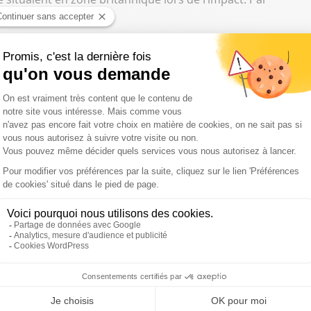
onnes d’hydrocarbures à son bord, avec 27 membres
ait, lui, pas de cargaison à bord et comptait 22 membres
en dérive suivie et le Huayan Endeavour a signalé avoir
préfecture.
 qui coordonne cette opération, "
a engagé deux vedettes
LI) et deux hélicoptères du Maritime Crossguard Agency
se enfin la préfecture, qui a également mobilisé des navires
1 vraquier
#AbeilleLanguedoc
@MarineNationale
moyens
er.com/mzYpJq6QZm
let 2017
ée, coque intègre, pas de risque de pollution ni danger pour