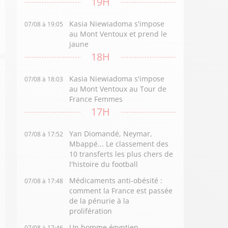
19H
Kasia Niewiadoma s'impose
07/08 à 19:05
au Mont Ventoux et prend le
jaune
18H
Kasia Niewiadoma s'impose
07/08 à 18:03
au Mont Ventoux au Tour de
France Femmes
17H
Yan Diomandé, Neymar,
07/08 à 17:52
Mbappé... Le classement des
10 transferts les plus chers de
l'histoire du football
Médicaments anti-obésité :
07/08 à 17:48
comment la France est passée
de la pénurie à la
prolifération
Un homme égyptien
07/08 à 17:46