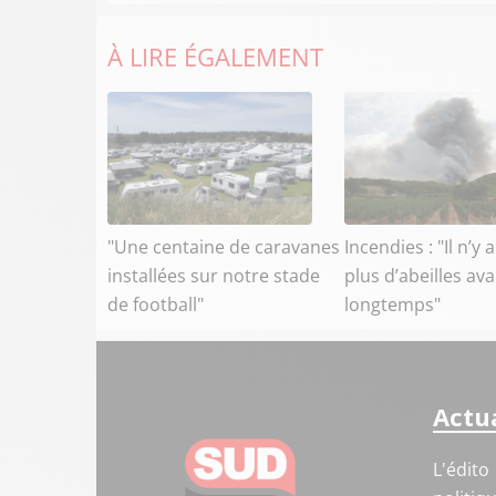
À LIRE ÉGALEMENT
"Une centaine de caravanes
Incendies : "Il n’y 
installées sur notre stade
plus d’abeilles av
de football"
longtemps"
Actua
L'édito