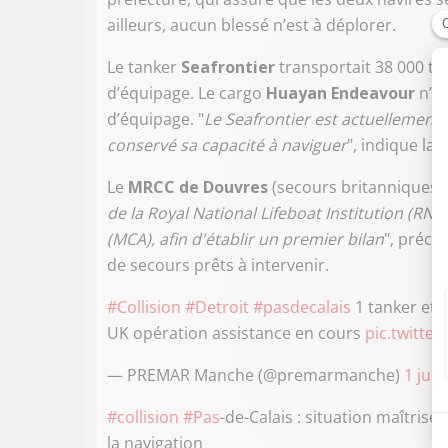
ailleurs, aucun blessé n’est à déplorer.
Le tanker
Seafrontier
transportait 38 000 t
d’équipage. Le cargo
Huayan Endeavour
n’av
d’équipage. "
Le Seafrontier est actuellement 
conservé sa capacité à naviguer
", indique la 
Le
MRCC de Douvres
(secours britanniques),
de la Royal National Lifeboat Institution (RN
(MCA), afin d'établir un premier bilan
", préci
de secours prêts à intervenir.
#Collision
#Detroit
#pasdecalais
1 tanker et 
UK opération assistance en cours
pic.twitt
— PREMAR Manche (@premarmanche)
1 juil
#collision
#Pas
-de-Calais : situation maîtris
la navigation