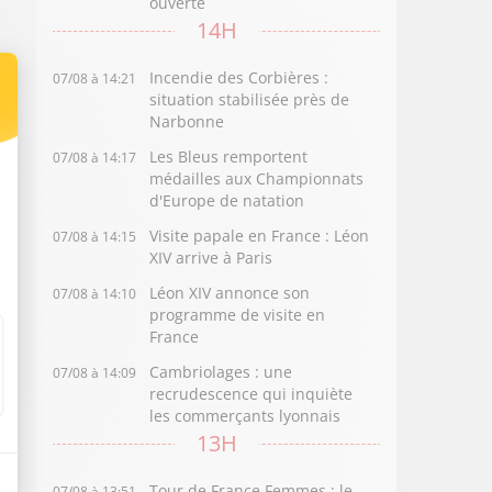
ouverte
14H
Incendie des Corbières :
07/08 à 14:21
situation stabilisée près de
Narbonne
Les Bleus remportent
07/08 à 14:17
médailles aux Championnats
d'Europe de natation
Visite papale en France : Léon
07/08 à 14:15
XIV arrive à Paris
Léon XIV annonce son
07/08 à 14:10
programme de visite en
France
Cambriolages : une
07/08 à 14:09
recrudescence qui inquiète
les commerçants lyonnais
13H
Tour de France Femmes : le
07/08 à 13:51