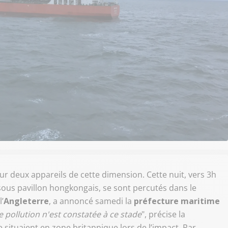
r deux appareils de cette dimension. Cette nuit, vers 3h
sous pavillon hongkongais, se sont percutés dans le
l’
Angleterre
, a annoncé samedi la
préfecture maritime
 pollution n'est constatée à ce stade
", précise la
 situaient en zone britannique lors de l’impact. Par