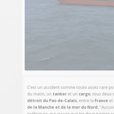
C’est un accident somme toute assez rare pou
du matin, un
tanker
et un
cargo
, tous deux 
détroit du Pas-de-Calais
, entre la
France
et 
de la Manche
et de la mer du Nord
. "
Aucune
préfecture, qui assure que les deux navires se