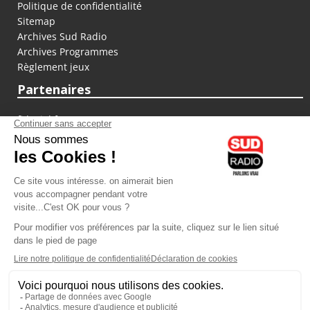
Politique de confidentialité
Sitemap
Archives Sud Radio
Archives Programmes
Règlement jeux
Partenaires
fiducial.fr
lyoncapitale.fr
olympique-et-lyonnais.com
L'application Iphone / Android
Téléchargez l'application
Les cookies
Gestion des cookies