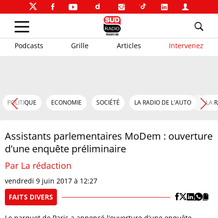
Podcasts
Grille
Articles
Intervenez
POLITIQUE
ECONOMIE
SOCIÉTÉ
LA RADIO DE L'AUTO
LA 
Assistants parlementaires MoDem : ouverture
d'une enquête préliminaire
Par La rédaction
vendredi 9 juin 2017 à 12:27
FAITS DIVERS
Le parquet de Paris a annoncé l'ouverture d'une enquête