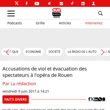
Podcasts
Grille
Articles
Intervenez
POLITIQUE
ECONOMIE
SOCIÉTÉ
LA RADIO DE L'AUTO
LA 
Accusations de viol et évacuation des
spectateurs à l'opéra de Rouen
Par La rédaction
vendredi 9 juin 2017 à 14:21
FAITS DIVERS
Jeudi soir, des spectateurs ont jeté des tracts accusant de viol