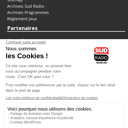
Archives Sud Radio
Archives Programmes
Règlement jeux
Partenaires
fiducial.fr
lyoncapitale.fr
olympique-et-lyonnais.com
L'application Iphone / Android
Téléchargez l'application
Les cookies
Gestion des cookies
Crédit photos : ©Sud Radio / Pierre Olivier