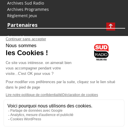
Archives Sud Radio
Archives Programmes
Règlement jeux
Partenaires
fiducial.fr
lyoncapitale.fr
olympique-et-lyonnais.com
L'application Iphone / Android
Téléchargez l'application
Les cookies
Gestion des cookies
Crédit photos : ©Sud Radio / Pierre Olivier