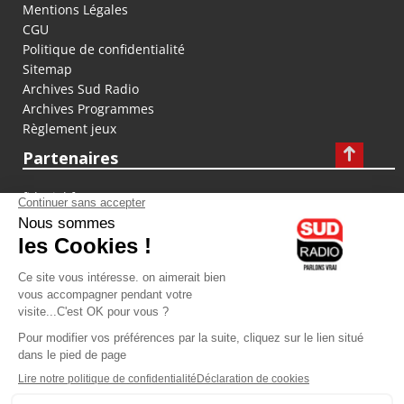
Mentions Légales
CGU
Politique de confidentialité
Sitemap
Archives Sud Radio
Archives Programmes
Règlement jeux
Partenaires
fiducial.fr
lyoncapitale.fr
olympique-et-lyonnais.com
L'application Iphone / Android
Téléchargez l'application
Les cookies