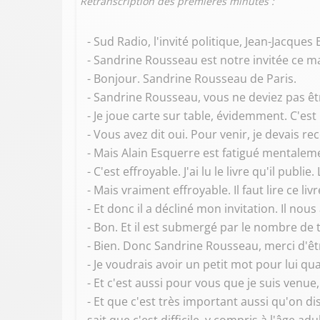
Retranscription des premières minutes :
- Sud Radio, l'invité politique, Jean-Jacques
- Sandrine Rousseau est notre invitée ce mat
- Bonjour. Sandrine Rousseau de Paris.
- Sandrine Rousseau, vous ne deviez pas êtr
- Je joue carte sur table, évidemment. C'est
- Vous avez dit oui. Pour venir, je devais re
- Mais Alain Esquerre est fatigué mentalemen
- C'est effroyable. J'ai lu le livre qu'il publi
- Mais vraiment effroyable. Il faut lire ce liv
- Et donc il a décliné mon invitation. Il nous 
- Bon. Et il est submergé par le nombre d
- Bien. Donc Sandrine Rousseau, merci d'êt
- Je voudrais avoir un petit mot pour lui q
- Et c'est aussi pour vous que je suis venu
- Et que c'est très important aussi qu'on d