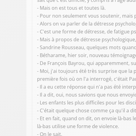
sait que c'est difficile, y compris à l'âge a
- Mais on est tous et toutes là.
- Pour non seulement vous soutenir, mais po
- Alors on va parler de la détresse psycho
- C'est une forme de détresse, de fatigue p
- Mais à propos de détresse psychologique, 
- Sandrine Rousseau, quelques mots qua
- Bétharame, hier soir, nouveau témoignage d
- De François Bayrou, qui apparemment, sur
- Moi, j'ai toujours été très surprise que
première fois où on l'a interrogé, c'était Pa
- Il a eu cette réponse qui n'a pas été inte
- Il a dit, oui, nous savions que nous envoyio
- Les enfants les plus difficiles pour les disc
- C'était quelque chose comme ça qu'il a dit
- Et en fait, quand on dit, on envoie là-bas l
là-bas utilise une forme de violence.
- On le sait.