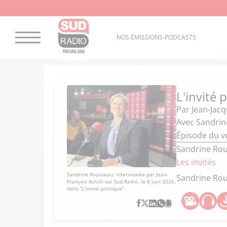
NOS ÉMISSIONS-PODCASTS
L'invité 
Par
Jean-Jac
Avec Sandrin
Épisode du ve
Sandrine Rous
Les invités
Sandrine Rousseau, interviewée par Jean-
Sandrine Ro
François Achilli sur Sud Radio, le 8 juin 2026,
dans “L’invité politique”.