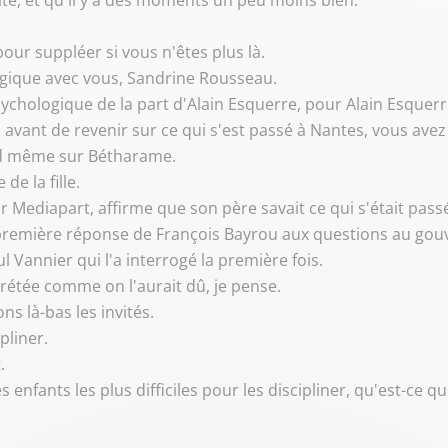
dulte, et qu'il y a des moments un peu moins bien.
ur suppléer si vous n'êtes plus là.
logique avec vous, Sandrine Rousseau.
sychologique de la part d'Alain Esquerre, pour Alain Esquerr
avant de revenir sur ce qui s'est passé à Nantes, vous avez
nd même sur Bétharame.
e la fille.
 Mediapart, affirme que son père savait ce qui s'était pas
 la première réponse de François Bayrou aux questions au g
ul Vannier qui l'a interrogé la première fois.
rprétée comme on l'aurait dû, je pense.
ns là-bas les invités.
ipliner.
.
es enfants les plus difficiles pour les discipliner, qu'est-ce 