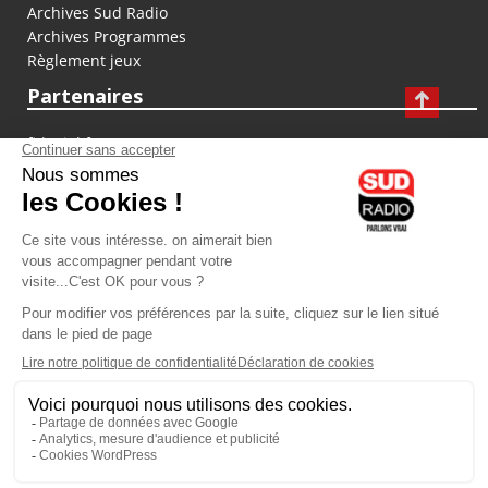
Archives Sud Radio
Archives Programmes
Règlement jeux
Partenaires
fiducial.fr
lyoncapitale.fr
olympique-et-lyonnais.com
L'application Iphone / Android
Téléchargez l'application
Les cookies
Gestion des cookies
Crédit photos : ©Sud Radio / Pierre Olivier