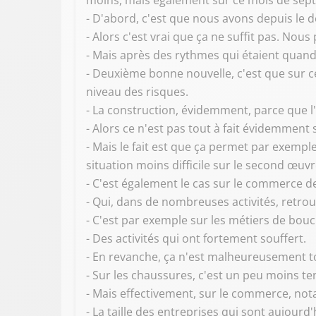
moins, mais également sur ce mois de sep
- D'abord, c'est que nous avons depuis le 
- Alors c'est vrai que ça ne suffit pas. Nous
- Mais après des rythmes qui étaient quand
- Deuxième bonne nouvelle, c'est que sur ce
niveau des risques.
- La construction, évidemment, parce que 
- Alors ce n'est pas tout à fait évidemment s
- Mais le fait est que ça permet par exempl
situation moins difficile sur le second œuv
- C'est également le cas sur le commerce de
- Qui, dans de nombreuses activités, retrou
- C'est par exemple sur les métiers de bouc
- Des activités qui ont fortement souffert.
- En revanche, ça n'est malheureusement to
- Sur les chaussures, c'est un peu moins te
- Mais effectivement, sur le commerce, no
- La taille des entreprises qui sont aujourd'h