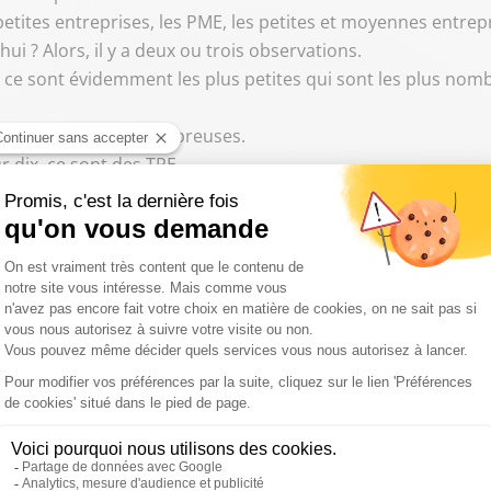
s petites entreprises, les PME, les petites et moyennes entrep
ui ? Alors, il y a deux ou trois observations.
, ce sont évidemment les plus petites qui sont les plus nomb
lles sont les plus nombreuses.
 dix, ce sont des TPE.
êmes proportions.
i s'accélère sur les petites PME, sur les structures de dix à vi
estent nombreuses, fortes, sur les plus grandes, celles de plus
46 sur ce trimestre.
p, mais elles seules, elles portent quand même, elles mena
 c'est que bien sûr, il y a un retournement de conjoncture pou