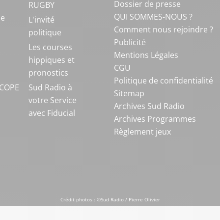
Dossier de presse
RUGBY
QUI SOMMES-NOUS ?
ue
L'invité
Comment nous rejoindre ?
politique
Publicité
S
Les courses
Mentions Légales
hippiques et
CGU
pronostics
Politique de confidentialité
COPE
Sud Radio à
Sitemap
votre Service
Archives Sud Radio
avec Fiducial
Archives Programmes
Règlement jeux
Crédit photos : ©Sud Radio / Pierre Olivier