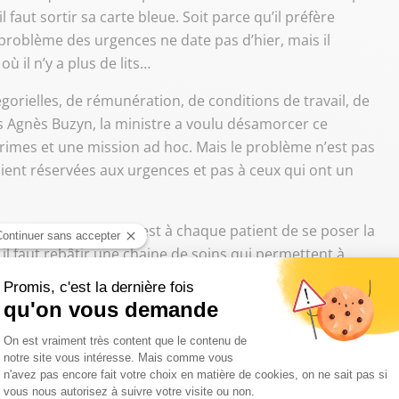
 faut sortir sa carte bleue. Soit parce qu’il préfère
 problème des urgences ne date pas d’hier, mais il
 il n’y a plus de lits…
tégorielles, de rémunération, de conditions de travail, de
rs Agnès Buzyn, la ministre a voulu désamorcer ce
imes et une mission ad hoc. Mais le problème n’est pas
 soient réservées aux urgences et pas à ceux qui ont un
orger les urgences et c'est à chaque patient de se poser la
is il faut rebâtir une chaine de soins qui permettent à
de permanence, les week-ends ou le soir.
lus audible sur ce sujet ? la réponse doit venir d’Edouard
e rapport de tous les français à leur système de soins. Il