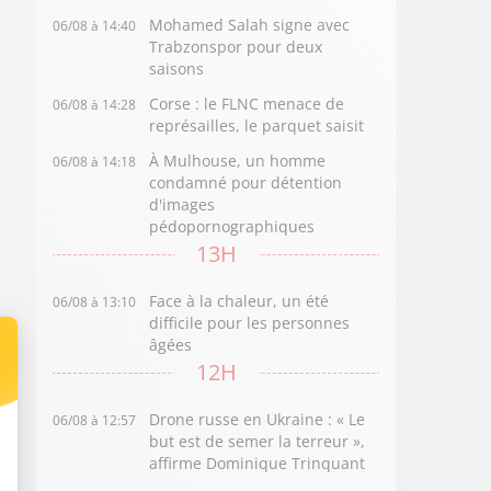
Mohamed Salah signe avec
06/08 à 14:40
Trabzonspor pour deux
saisons
Corse : le FLNC menace de
06/08 à 14:28
représailles, le parquet saisit
À Mulhouse, un homme
06/08 à 14:18
condamné pour détention
d'images
pédopornographiques
13H
Face à la chaleur, un été
06/08 à 13:10
difficile pour les personnes
âgées
12H
Drone russe en Ukraine : « Le
06/08 à 12:57
but est de semer la terreur »,
affirme Dominique Trinquant