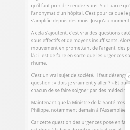
qu’il faut prendre rendez-vous. Soit parce qu’il
l’anonymat d’un hôpital. C’est pour ça que le
s’amplifie depuis des mois. Jusqu’au moment où
A cela s’ajoutent, c’est vrai des questions ca
sous effectifs et de moyens insuffisants. Alo
mouvement en promettant de l’argent, des pr
là : il est de faire en sorte que les urgences
rhume.
C’est un vrai sujet de société. Il faut déseng
question : « dois-je vraiment y aller ? » Et pu
chacun de se faire soigner par des médecins 
Maintenant que la Ministre de la Santé n’est p
Philippe, notamment demain à l’Assemblée.
Car cette question des urgences pose en fait l
est donc à la base de notre contrat social.