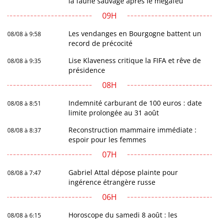
la faune sauvage après le mégafeu
09H
Les vendanges en Bourgogne battent un
08/08 à 9:58
record de précocité
Lise Klaveness critique la FIFA et rêve de
08/08 à 9:35
présidence
08H
Indemnité carburant de 100 euros : date
08/08 à 8:51
limite prolongée au 31 août
Reconstruction mammaire immédiate :
08/08 à 8:37
espoir pour les femmes
07H
Gabriel Attal dépose plainte pour
08/08 à 7:47
ingérence étrangère russe
06H
Horoscope du samedi 8 août : les
08/08 à 6:15