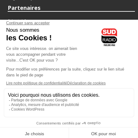
Partenaires
fiducial.fr
lyoncapitale.fr
olympique-et-lyonnais.com
L'application Iphone / Android
Téléchargez l'application
Les cookies
Gestion des cookies
Crédit photos : ©Sud Radio / Pierre Olivier
20H00
-
21H00
21H00 - 22H00
Jacques Pessis
Marie
Les clefs d'une vie
C'est votre avenir