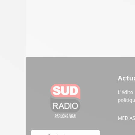
Actua
L'édito
politiq
MEDIA