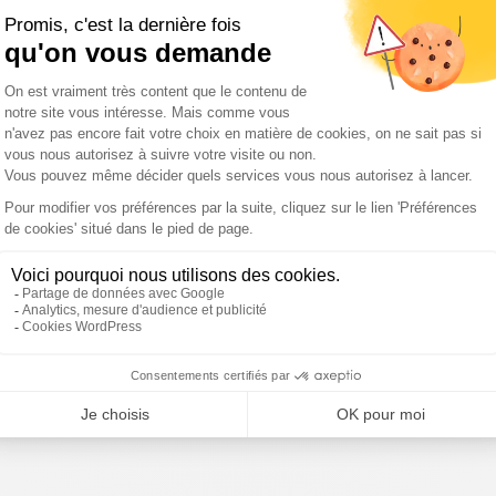
e Dame
La licorne a existé !
Ce soir, ils vont dormir
dans une maison en…
chocolat !