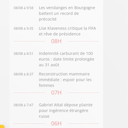
Les vendanges en Bourgogne
08/08 à 9:58
battent un record de
précocité
Lise Klaveness critique la FIFA
08/08 à 9:35
et rêve de présidence
08H
Indemnité carburant de 100
08/08 à 8:51
euros : date limite prolongée
au 31 août
Reconstruction mammaire
08/08 à 8:37
immédiate : espoir pour les
femmes
07H
Gabriel Attal dépose plainte
08/08 à 7:47
pour ingérence étrangère
russe
06H