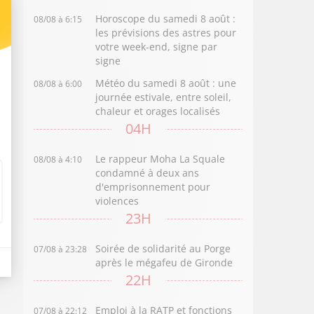
Horoscope du samedi 8 août :
08/08 à 6:15
les prévisions des astres pour
votre week-end, signe par
signe
Météo du samedi 8 août : une
08/08 à 6:00
journée estivale, entre soleil,
chaleur et orages localisés
04H
Le rappeur Moha La Squale
08/08 à 4:10
condamné à deux ans
d'emprisonnement pour
violences
23H
Soirée de solidarité au Porge
07/08 à 23:28
après le mégafeu de Gironde
22H
Emploi à la RATP et fonctions
07/08 à 22:12