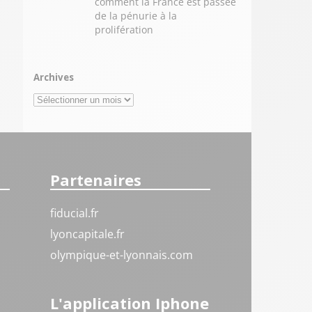
comment la France est passée
de la pénurie à la
prolifération
Archives
Archives
Partenaires
fiducial.fr
lyoncapitale.fr
olympique-et-lyonnais.com
L'application Iphone