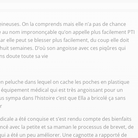
veineuses. On la comprends mais elle n’a pas de chance
ie au nom imprononçable qu’on appelle plus facilement PTI
ar elle peut se blesser plus facilement, du coup elle doit
 huit semaines. D’où son angoisse avec ces piqûres qui
ns doute toute sa vie
 en peluche dans lequel on cache les poches en plastique
cet équipement médical qui est très angoissant pour un
us sympa dans l’histoire c’est que Ella a bricolé ça sans
r
dicale a été conquise et s’est rendu compte des bienfaits
lancé avec la petite et sa maman le processus de brevet, de
 qui a été un peu améliorer. Une cagnotte a rapporté de