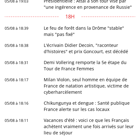
Présidentielle : Attal à son tour visé par
05/08 à 19:03
"une ingérence en provenance de Russie"
18H
Le feu de forêt dans la Drôme "stable"
05/08 à 18:39
mais "pas fixé"
L'écrivain Didier Decoin, "raconteur
05/08 à 18:38
d'histoires" et prix Goncourt, est décédé
Demi Vollering remporte la 5e étape du
05/08 à 18:31
Tour de France Femmes
Milan Violon, seul homme en équipe de
05/08 à 18:17
France de natation artistique, victime de
cyberharcèlement
Chikungunya et dengue : Santé publique
05/08 à 18:16
France alerte sur les cas locaux
Vacances d'été : voici ce que les Français
05/08 à 18:11
achètent vraiment une fois arrivés sur leur
lieu de séjour