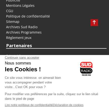
Publicité
Mentions Légales
CGU
Politique de confidentialité
Sitemap
Archives Sud Radio
Archives Programmes
Règlement jeux
Partenaires
fiducial.fr
lyoncapitale.fr
olympique-et-lyonnais.com
L'application Iphone / Android
Téléchargez l'application
Les cookies