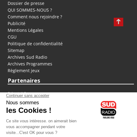
Dossier de presse
QUI SOMMES-NOUS ?
Comment nous rejoindre ?
Publicité
Mentions Légales
CGU
Politique de confidentialité
Sitemap
Archives Sud Radio
Archives Programmes
Règlement jeux
Partenaires
fiducial.fr
lyoncapitale.fr
olympique-et-lyonnais.com
L'application Iphone / Android
Téléchargez l'application