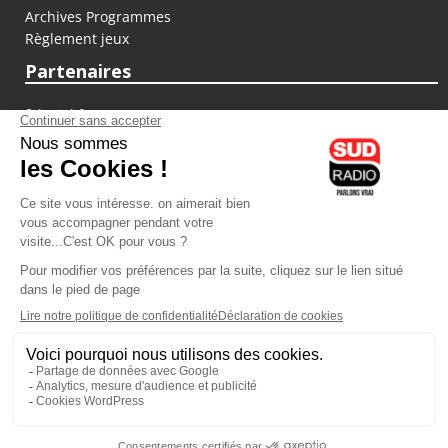
Archives Programmes
Règlement jeux
Partenaires
fiducial.fr
lyoncapitale.fr
olympique-et-lyonnais.com
L'application Iphone / Android
Téléchargez l'application
Les cookies
Gestion des cookies
Crédit photos : ©Sud Radio / Pierre Olivier