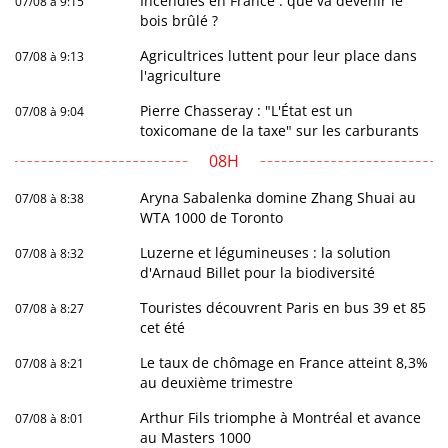
Incendies en France : que va devenir le
07/08 à 9:15
bois brûlé ?
Agricultrices luttent pour leur place dans
07/08 à 9:13
l'agriculture
Pierre Chasseray : "L'État est un
07/08 à 9:04
toxicomane de la taxe" sur les carburants
08H
Aryna Sabalenka domine Zhang Shuai au
07/08 à 8:38
WTA 1000 de Toronto
Luzerne et légumineuses : la solution
07/08 à 8:32
d'Arnaud Billet pour la biodiversité
Touristes découvrent Paris en bus 39 et 85
07/08 à 8:27
cet été
Le taux de chômage en France atteint 8,3%
07/08 à 8:21
au deuxième trimestre
Arthur Fils triomphe à Montréal et avance
07/08 à 8:01
au Masters 1000