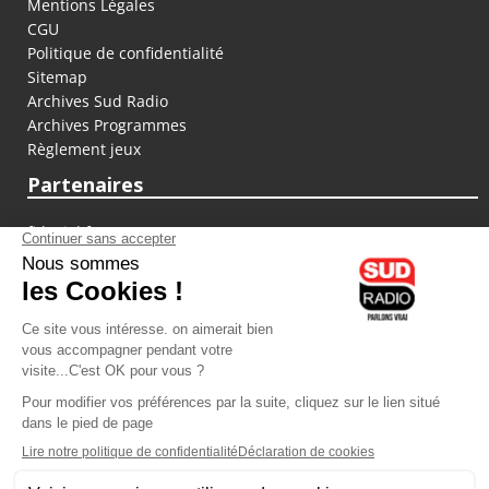
Mentions Légales
CGU
Politique de confidentialité
Sitemap
Archives Sud Radio
Archives Programmes
Règlement jeux
Partenaires
fiducial.fr
lyoncapitale.fr
olympique-et-lyonnais.com
L'application Iphone / Android
Téléchargez l'application
Les cookies
Gestion des cookies