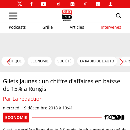
Podcasts
Grille
Articles
Intervenez
POLITIQUE
ECONOMIE
SOCIÉTÉ
LA RADIO DE L'AUTO
LA 
Gilets Jaunes : un chiffre d'affaires en baisse
de 15% à Rungis
Par La rédaction
mercredi 19 décembre 2018 à 10:41
ECONOMIE
C'est la dernière ligne droite à Rungis, le plus grand marché de