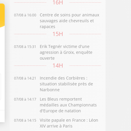
16H
Centre de soins pour animaux
07/08 à 16:00
sauvages aide chevreuils et
rapaces
15H
Erik Tegnér victime d'une
07/08 à 15:31
agression à Groix, enquête
ouverte
14H
Incendie des Corbières :
07/08 à 14:21
situation stabilisée près de
Narbonne
Les Bleus remportent
07/08 à 14:17
médailles aux Championnats
d'Europe de natation
Visite papale en France : Léon
07/08 à 14:15
XIV arrive à Paris