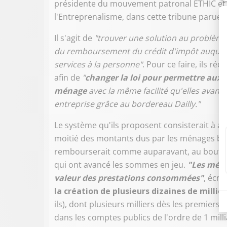
présidente du mouvement patronal ETHIC e
l'Entreprenalisme, dans cette tribune parue 
Il s'agit de
"trouver une solution au problème
du remboursement du crédit d'impôt auquel i
services à la personne"
. Pour ce faire, ils r
afin de
"
changer la loi pour permettre aux 
ménage
avec la même facilité qu'elles avanc
entreprise grâce au bordereau Dailly."
Le système qu'ils proposent consisterait à av
moitié des montants dus par les ménages béné
rembourserait comme auparavant, au bout de 
qui ont avancé les sommes en jeu.
"Les ménag
valeur des prestations consommées"
, écri
la création de plusieurs dizaines de milli
ils), dont plusieurs milliers dès les premiers 
dans les comptes publics de l'ordre de 1 mil