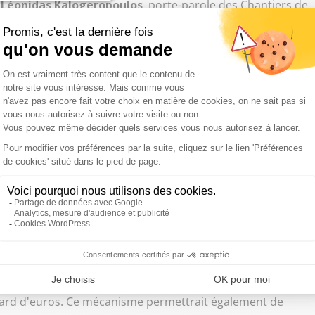
t
Léonidas Kalogeropoulos
, porte-parole des Chantiers de
dans le Journal du Dimanche (JDD).
 de trésorerie des ménages lié au décalage dans le temps
ls ont droit, avancé lors de leur consommation de
éclament une intervention du gouvernement et du législateur
banques de pouvoir mobiliser des créances fiscales d'un
ent le montant de factures en attente de règlement d'une
ancer aux professionnels des services à la personne la
ficiaires de leurs prestations tandis que l'Etat
12 à 18 mois, non plus les particuliers, mais les banques
es n'auront plus à débourser ainsi que la moitié de la
vent-ils. Selon les signataires,
ce mécanisme permettrait
ers d'emplois en douze mois
(jusqu'à 200 000, estiment-
mois, et des rentrées de cotisations fiscales et sociales
liard d'euros. Ce mécanisme permettrait également de