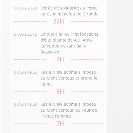
Soirée de solidarité au Porge
07/08 à 23:28
après le mégafeu de Gironde
22H
Emploi à la RATP et fonctions
07/08 à 22:12
d'élu: plainte de AC!! Anti-
Corruption visant Bally
Bagayoko
19H
Kasia Niewiadoma s'impose
07/08 à 19:05
au Mont Ventoux et prend le
jaune
18H
Kasia Niewiadoma s'impose
07/08 à 18:03
au Mont Ventoux au Tour de
France Femmes
17H