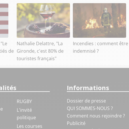
 "Le
Nathalie Delattre, "La
Incendies : comment être
tiés de
Gironde, c'est 80% de
indemnisé ?
touristes français"
lités
Informations
Dossier de presse
RUGBY
QUI SOMMES-NOUS ?
ue
L'invité
Comment nous rejoindre ?
politique
Publicité
S
Les courses