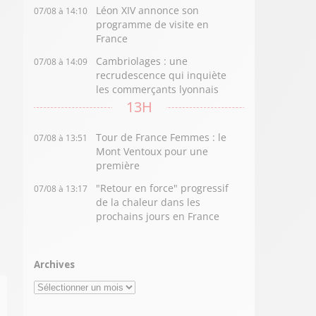
Léon XIV annonce son
07/08 à 14:10
programme de visite en
France
Cambriolages : une
07/08 à 14:09
recrudescence qui inquiète
les commerçants lyonnais
13H
Tour de France Femmes : le
07/08 à 13:51
Mont Ventoux pour une
première
"Retour en force" progressif
07/08 à 13:17
de la chaleur dans les
prochains jours en France
Archives
Archives