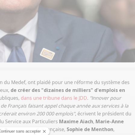
ron du Medef, ont plaidé pour une réforme du système des
 eux,
de créer des "dizaines de milliers" d'emplois en
publiques,
dans une tribune dans le JDD
.
"Innover pour
 de Français faisant appel chaque année aux services à la
 créerait environ 200 000 emplois"
, écrivent le président du
du Service aux Particuliers
Maxime Aiach
,
Marie-Anne
 Fédération Bancaire Française,
Sophie de Menthon
,