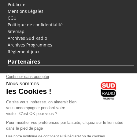
Publicité
Mentions Légales
CGU
Politique de confidentialité
Sitemap
Archives Sud Radio
Archives Programmes
Règlement jeux
Partenaires
fiducial.fr
lyoncapitale.fr
olympique-et-lyonnais.com
L'application Iphone / Android
Téléchargez l'application
Les cookies