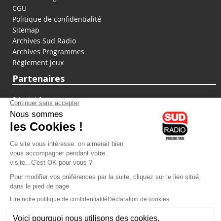
CGU
Politique de confidentialité
Sitemap
Archives Sud Radio
Archives Programmes
Règlement jeux
Partenaires
fiducial.fr
lyoncapitale.fr
olympique-et-lyonnais.com
L'application Iphone / Android
Téléchargez l'application
Les cookies
Gestion des cookies