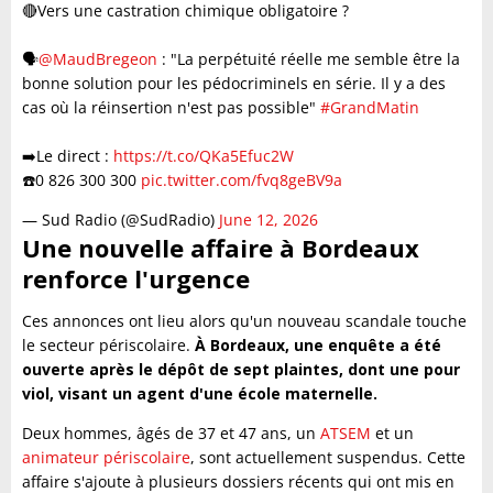
🔴Vers une castration chimique obligatoire ?
🗣️
@MaudBregeon
: "La perpétuité réelle me semble être la
bonne solution pour les pédocriminels en série. Il y a des
cas où la réinsertion n'est pas possible"
#GrandMatin
➡️Le direct :
https://t.co/QKa5Efuc2W
☎️0 826 300 300
pic.twitter.com/fvq8geBV9a
— Sud Radio (@SudRadio)
June 12, 2026
Une nouvelle affaire à Bordeaux
renforce l'urgence
Ces annonces ont lieu alors qu'un nouveau scandale touche
le secteur périscolaire.
À Bordeaux, une enquête a été
ouverte après le dépôt de sept plaintes, dont une pour
viol, visant un agent d'une école maternelle.
Deux hommes, âgés de 37 et 47 ans, un
ATSEM
et un
animateur périscolaire
, sont actuellement suspendus. Cette
affaire s'ajoute à plusieurs dossiers récents qui ont mis en