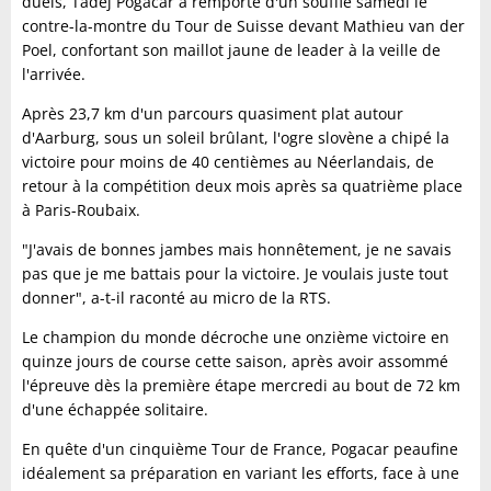
duels, Tadej Pogacar a remporté d'un souffle samedi le
contre-la-montre du Tour de Suisse devant Mathieu van der
Poel, confortant son maillot jaune de leader à la veille de
l'arrivée.
Après 23,7 km d'un parcours quasiment plat autour
d'Aarburg, sous un soleil brûlant, l'ogre slovène a chipé la
victoire pour moins de 40 centièmes au Néerlandais, de
retour à la compétition deux mois après sa quatrième place
à Paris-Roubaix.
"J'avais de bonnes jambes mais honnêtement, je ne savais
pas que je me battais pour la victoire. Je voulais juste tout
donner", a-t-il raconté au micro de la RTS.
Le champion du monde décroche une onzième victoire en
quinze jours de course cette saison, après avoir assommé
l'épreuve dès la première étape mercredi au bout de 72 km
d'une échappée solitaire.
En quête d'un cinquième Tour de France, Pogacar peaufine
idéalement sa préparation en variant les efforts, face à une