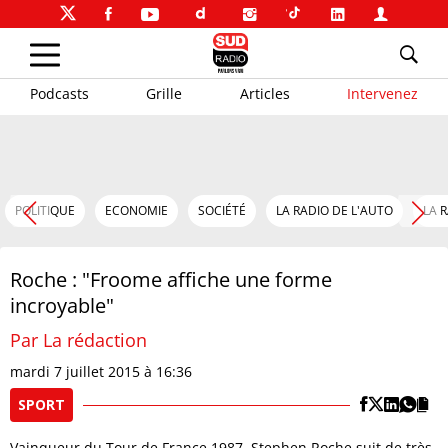
Podcasts
Grille
Articles
Intervenez
POLITIQUE
ECONOMIE
SOCIÉTÉ
LA RADIO DE L'AUTO
LA 
Roche : "Froome affiche une forme
incroyable"
Par La rédaction
mardi 7 juillet 2015 à 16:36
SPORT
Vainqueur du Tour de France 1987, Stephen Roche suit de très