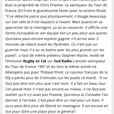
était la propriété de Chris Froome. Le vainqueur du Tour de
France 2013 est le grandissime favori pour la victoire finale.
"Il se détache parce que physiquement, il bouge beaucoup
sur son vélo et il est toujours à l'avant. Mais quand on va
approcher de la montagne, ça va se resserrer. Il affiche une
forme incroyable et son équipe fait un peu peur aux autres.
Quintana peut encore espérer gagner s'il arrive avec 3
minutes de retard avant les Pyrénées. Ce n'est pas un
guerrier mais il a su se battre avec les plus grands sur les
pavés
", a tout de même prévenu Stephen Roche, invité de
l'émission
Rugby et Cie
sur
Sud Radio
.L'ancien vainqueur
du Tour de France 1987 et du Giro la même année ne
désespère pas pour Thibaut Pinot. Le coureur français de la
FDJ a perdu plus de 3 minutes sur les pavés ce mardi.
"Il ne
faut pas dire non plus que c'est mort. Il a fait un beau tour
l'an passé mais il n'est pas encore au niveau. Il ne faut pas
oublier qu'il n'y avait pas Froome, Quintana et Contador l'an
dernier à l'arrivée. C'est peut-être un mal pour un bien. Il
aura peut-être plus de liberté en montagne. Il est encore en
lice pour faire une place pour le général"
.