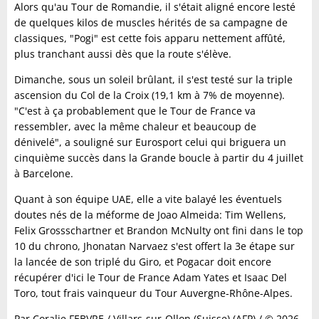
Alors qu'au Tour de Romandie, il s'était aligné encore lesté
de quelques kilos de muscles hérités de sa campagne de
classiques, "Pogi" est cette fois apparu nettement affûté,
plus tranchant aussi dès que la route s'élève.
Dimanche, sous un soleil brûlant, il s'est testé sur la triple
ascension du Col de la Croix (19,1 km à 7% de moyenne).
"C'est à ça probablement que le Tour de France va
ressembler, avec la même chaleur et beaucoup de
dénivelé", a souligné sur Eurosport celui qui briguera un
cinquième succès dans la Grande boucle à partir du 4 juillet
à Barcelone.
Quant à son équipe UAE, elle a vite balayé les éventuels
doutes nés de la méforme de Joao Almeida: Tim Wellens,
Felix Grossschartner et Brandon McNulty ont fini dans le top
10 du chrono, Jhonatan Narvaez s'est offert la 3e étape sur
la lancée de son triplé du Giro, et Pogacar doit encore
récupérer d'ici le Tour de France Adam Yates et Isaac Del
Toro, tout frais vainqueur du Tour Auvergne-Rhône-Alpes.
Par Coralie FEBVRE / Villars-sur-Ollon (Suisse) (AFP) / © 2026