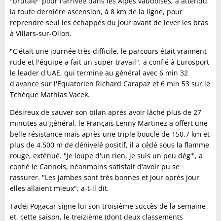
"brutale" pour l'arrivée dans les Alpes vaudoises, a attendu
la toute dernière ascension, à 8 km de la ligne, pour
reprendre seul les échappés du jour avant de lever les bras
à Villars-sur-Ollon.
"C'était une journée très difficile, le parcours était vraiment
rude et l'équipe a fait un super travail", a confié à Eurosport
le leader d'UAE, qui termine au général avec 6 min 32
d'avance sur l'Equatorien Richard Carapaz et 6 min 53 sur le
Tchèque Mathias Vacek.
Désireux de sauver son bilan après avoir lâché plus de 27
minutes au général, le Français Lenny Martinez a offert une
belle résistance mais après une triple boucle de 150,7 km et
plus de 4.500 m de dénivelé positif, il a cédé sous la flamme
rouge, exténué. "Je loupe d'un rien, je suis un peu dég'", a
confié le Cannois, néanmoins satisfait d'avoir pu se
rassurer. "Les jambes sont très bonnes et jour après jour
elles allaient mieux", a-t-il dit.
Tadej Pogacar signe lui son troisième succès de la semaine
et, cette saison, le treizième (dont deux classements