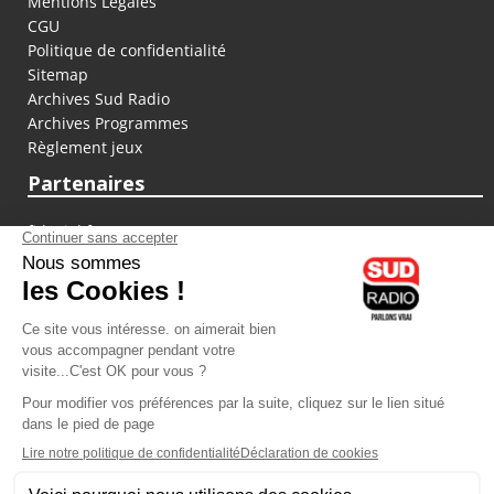
Mentions Légales
CGU
Politique de confidentialité
Sitemap
Archives Sud Radio
Archives Programmes
Règlement jeux
Partenaires
fiducial.fr
lyoncapitale.fr
olympique-et-lyonnais.com
L'application Iphone / Android
Téléchargez l'application
Les cookies
Gestion des cookies