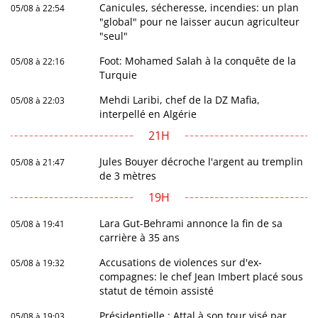
Canicules, sécheresse, incendies: un plan
05/08 à 22:54
"global" pour ne laisser aucun agriculteur
"seul"
Foot: Mohamed Salah à la conquête de la
05/08 à 22:16
Turquie
Mehdi Laribi, chef de la DZ Mafia,
05/08 à 22:03
interpellé en Algérie
21H
Jules Bouyer décroche l'argent au tremplin
05/08 à 21:47
de 3 mètres
19H
Lara Gut-Behrami annonce la fin de sa
05/08 à 19:41
carrière à 35 ans
Accusations de violences sur d'ex-
05/08 à 19:32
compagnes: le chef Jean Imbert placé sous
statut de témoin assisté
Présidentielle : Attal à son tour visé par
05/08 à 19:03