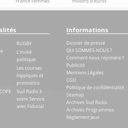
France Femmes
millions d'euros
lités
Informations
Dossier de presse
RUGBY
QUI SOMMES-NOUS ?
ue
L'invité
Comment nous rejoindre ?
politique
Publicité
S
Les courses
Mentions Légales
hippiques et
CGU
pronostics
Politique de confidentialité
COPE
Sud Radio à
Sitemap
votre Service
Archives Sud Radio
avec Fiducial
Archives Programmes
Règlement jeux