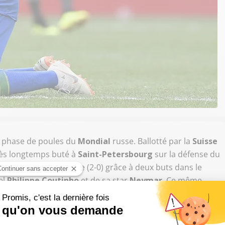
e phase de poules du
Mondial
russe. Ballotté par la
Suisse
rès longtemps buté à
Saint-Petersbourg
sur la défense du
’emporter à l’arrachée (2-0) grâce à deux buts dans le
el
Philippe Coutinho
et de sa star
Neymar
. Ce même
plusieurs minutes sur le terrain après le coup de sifflet
ar les Brésiliens. De son côté, le
Costa Rica
est