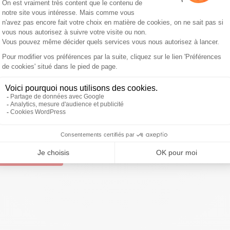
a très rebondi après sa défaite initiale contre la
Croatie
ande
grâce à un doublé d’
Ahmed Musa
. Les Islandais
 dans le match à dix minutes de la fin, mais
Gylfi
e la barre transversale. Dans ce groupe, la
Croatie
est
euvent encore espérer se qualifier. Avec trois points
), le
Nigeria
est le mieux placé mais devra se méfier lors
jamais dos au mur.
ffrontent à
Kaliningrad
, un match capital dans ce groupe
ivre Sud Radio