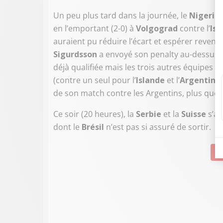
Un peu plus tard dans la journée, le
Nigeria
en l’emportant (2-0) à
Volgograd
contre l’
Isl
auraient pu réduire l’écart et espérer revenir
Sigurdsson
a envoyé son penalty au-dessus d
déjà qualifiée mais les trois autres équipes p
(contre un seul pour l’
Islande
et l’
Argentine
de son match contre les Argentins, plus que 
Ce soir (20 heures), la
Serbie
et la
Suisse
s’a
dont le
Brésil
n’est pas si assuré de sortir.
Su