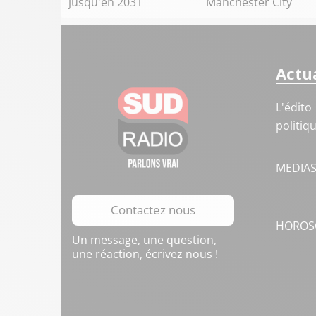
jusqu'en 2031
Manchester City
Actua
L'édito
politiq
MEDIA
Contactez nous
HOROS
Un message, une question,
une réaction, écrivez nous !