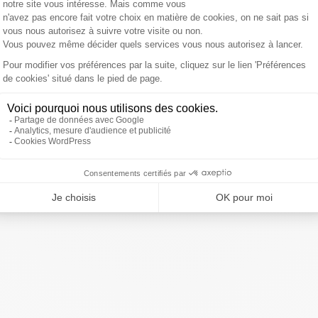
e changer après quelques années. Il y a eu des choses
t pour les joueurs, mais ça c'est fait assez facilement et
précédemment. Les résultats ont été là, mis à part quelques
 le tournoi. Globalement, c'est une saison qui est plutôt
pas se satisfaire d'une élimination en Coupe d'Europe et
lus haut. Mais, effectivement, c'est un club qui est à un
e beaucoup de joueurs vont partir et qu’il va y avoir de
lousain l'a déjà vécu, à eux de bien le gérer.
ivre Sud Radio