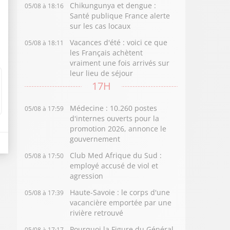
Chikungunya et dengue :
05/08 à 18:16
Santé publique France alerte
sur les cas locaux
Vacances d'été : voici ce que
05/08 à 18:11
les Français achètent
vraiment une fois arrivés sur
leur lieu de séjour
17H
Médecine : 10.260 postes
05/08 à 17:59
d'internes ouverts pour la
promotion 2026, annonce le
gouvernement
Club Med Afrique du Sud :
05/08 à 17:50
employé accusé de viol et
agression
Haute-Savoie : le corps d'une
05/08 à 17:39
vacancière emportée par une
rivière retrouvé
Pourquoi la Figure du Général
05/08 à 17:17