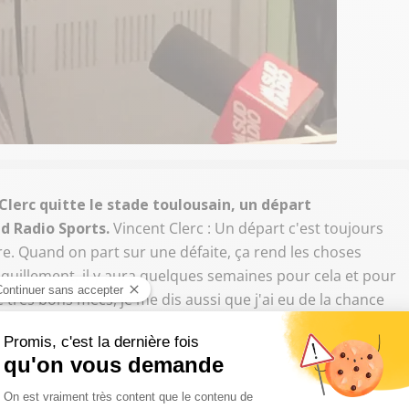
Clerc quitte le stade toulousain, un départ
d Radio Sports.
Vincent Clerc : Un départ c'est toujours
itre. Quand on part sur une défaite, ça rend les choses
ranquillement, il y aura quelques semaines pour cela et pour
de très bons mecs, je me dis aussi que j'ai eu de la chance
alentueux. Il y a de la tristesse et de la déception, mais
emps au stade toulousain.
Sud Radio Sports : C'est une
taff, il y avait besoin de partir sur autre chose, au
peu ?
Je ne sais pas, je crois que la transition a plutôt été