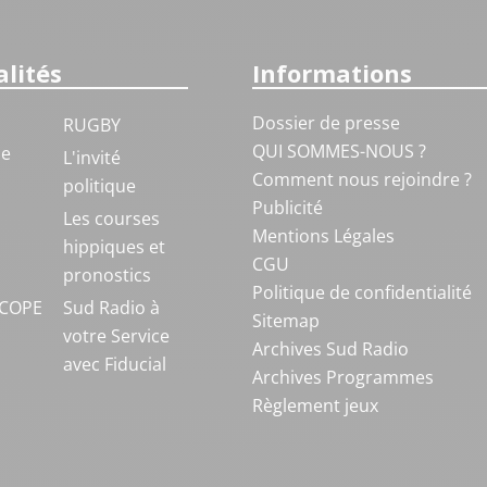
lités
Informations
Dossier de presse
RUGBY
QUI SOMMES-NOUS ?
ue
L'invité
Comment nous rejoindre ?
politique
Publicité
S
Les courses
Mentions Légales
hippiques et
CGU
pronostics
Politique de confidentialité
COPE
Sud Radio à
Sitemap
votre Service
Archives Sud Radio
avec Fiducial
Archives Programmes
Règlement jeux