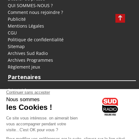
QUI SOMMES-NOUS ?
Comment nous rejoindre ?
Publicité
Mentions Légales
CGU
Politique de confidentialité
Sitemap
Archives Sud Radio
Archives Programmes
Règlement jeux
Partenaires
fiducial.fr
lyoncapitale.fr
olympique-et-lyonnais.com
L'application Iphone / Android
Téléchargez l'application