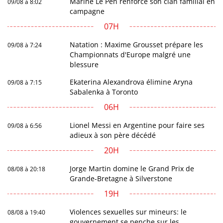
Marine Le Pen renforce son clan familial en
09/08 à 8:02
campagne
07H
Natation : Maxime Grousset prépare les
09/08 à 7:24
Championnats d'Europe malgré une
blessure
Ekaterina Alexandrova élimine Aryna
09/08 à 7:15
Sabalenka à Toronto
06H
Lionel Messi en Argentine pour faire ses
09/08 à 6:56
adieux à son père décédé
20H
Jorge Martin domine le Grand Prix de
08/08 à 20:18
Grande-Bretagne à Silverstone
19H
Violences sexuelles sur mineurs: le
08/08 à 19:40
gouvernement se penche sur les