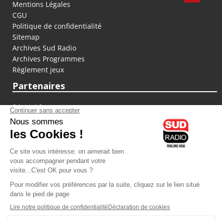
Mentions Légales
CGU
Politique de confidentialité
Sitemap
Archives Sud Radio
Archives Programmes
Règlement jeux
Partenaires
fiducial.fr
lyoncapitale.fr
olympique-et-lyonnais.com
L'application Iphone / Android
Téléchargez l'application
Les cookies