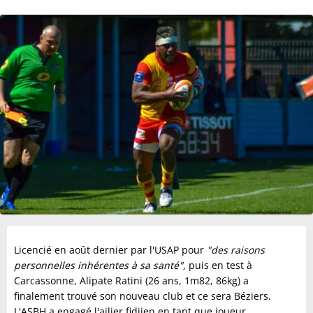
Licencié en août dernier par l'USAP pour
"des raisons
personnelles inhérentes à sa santé",
puis en test à
Carcassonne, Alipate Ratini (26 ans, 1m82, 86kg) a
finalement trouvé son nouveau club et ce sera Béziers.
L'ASBH a engagé l'ailier fidjien en tant que joueur