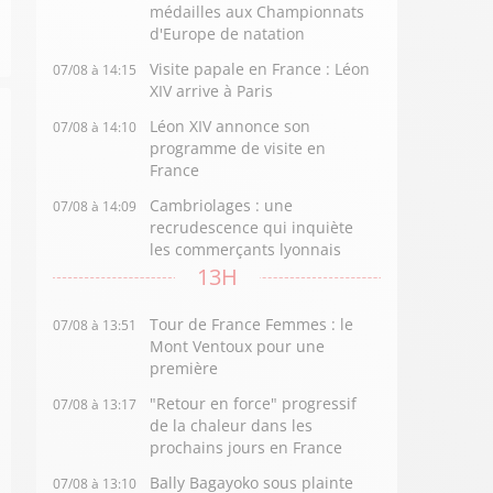
médailles aux Championnats
d'Europe de natation
Visite papale en France : Léon
07/08 à 14:15
XIV arrive à Paris
Léon XIV annonce son
07/08 à 14:10
programme de visite en
France
Cambriolages : une
07/08 à 14:09
recrudescence qui inquiète
les commerçants lyonnais
13H
Tour de France Femmes : le
07/08 à 13:51
Mont Ventoux pour une
première
"Retour en force" progressif
07/08 à 13:17
de la chaleur dans les
prochains jours en France
Bally Bagayoko sous plainte
07/08 à 13:10