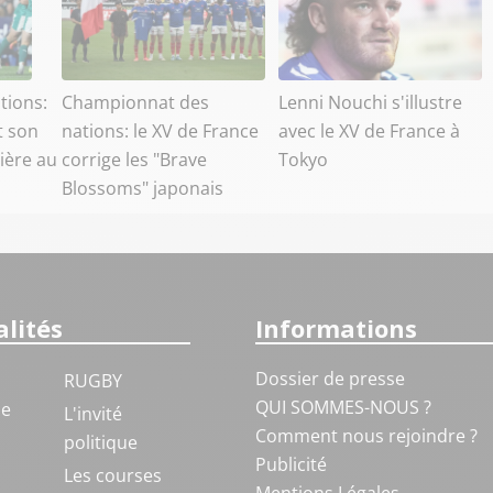
tions:
Championnat des
Lenni Nouchi s'illustre
t son
nations: le XV de France
avec le XV de France à
ière au
corrige les "Brave
Tokyo
Blossoms" japonais
lités
Informations
Dossier de presse
RUGBY
QUI SOMMES-NOUS ?
ue
L'invité
Comment nous rejoindre ?
politique
Publicité
S
Les courses