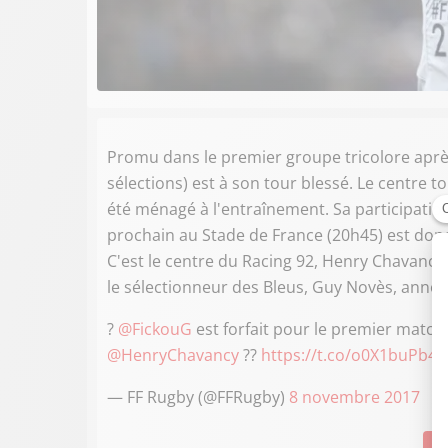
Promu dans le premier groupe tricolore après
sélections) est à son tour blessé. Le centre t
été ménagé à l'entraînement. Sa participatio
prochain au Stade de France (20h45) est do
C'est le centre du Racing 92, Henry Chavancy,
le sélectionneur des Bleus, Guy Novès, annon
?
@FickouG
est forfait pour le premier match
@HenryChavancy
??
https://t.co/o0X1buPb43
— FF Rugby (@FFRugby)
8 novembre 2017
Su