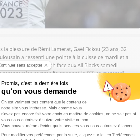
 la blessure de Rémi Lamerat, Gaël Fickou (23 ans, 32
oulousain a ressenti une pointe à la cuisse ce mardi et a
n au premier test-match face aux All Blacks samedi
nc compromise comme l'a annoncé la FFR ce mercredi.
 qui a été appelé pour le remplacé. Pour rappel,
cera la composition du XV de France ce jeudi à 14h15.
 samedi contre les
@AllBlacks
. Il est remplacé par
#soutienslexv
#FRANZ
pic.twitter.com/4NkWaZK5Bc
ivre Sud Radio