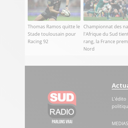
Thomas Ramos quitte le
Championnat des na
Stade toulousain pour
l'Afrique du Sud tien
Racing 92
rang, la France prem
Nord
Actua
L'édito
politiq
MEDIA