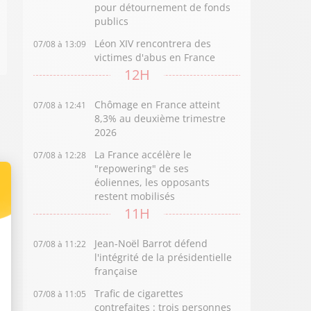
pour détournement de fonds
publics
Léon XIV rencontrera des
07/08 à 13:09
victimes d'abus en France
12H
Chômage en France atteint
07/08 à 12:41
8,3% au deuxième trimestre
2026
La France accélère le
07/08 à 12:28
"repowering" de ses
éoliennes, les opposants
restent mobilisés
11H
Jean-Noël Barrot défend
07/08 à 11:22
l'intégrité de la présidentielle
française
Trafic de cigarettes
07/08 à 11:05
contrefaites : trois personnes