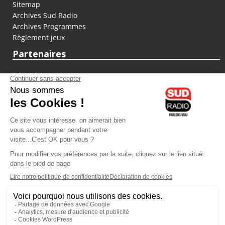
Sitemap
Archives Sud Radio
Archives Programmes
Règlement jeux
Partenaires
fiducial.fr
lyoncapitale.fr
olympique-et-lyonnais.com
L'application Iphone / Android
Téléchargez l'application
Les cookies
Gestion des cookies
Crédit photos : ©Sud Radio / Pierre Olivier