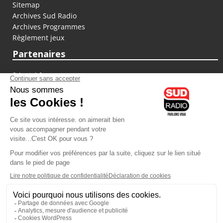
Sitemap
Archives Sud Radio
Archives Programmes
Règlement jeux
Partenaires
fiducial.fr
lyoncapitale.fr
olympique-et-lyonnais.com
L'application Iphone / Android
Téléchargez l'application
Les cookies
Gestion des cookies
Crédit photos : ©Sud Radio / Pierre Olivier