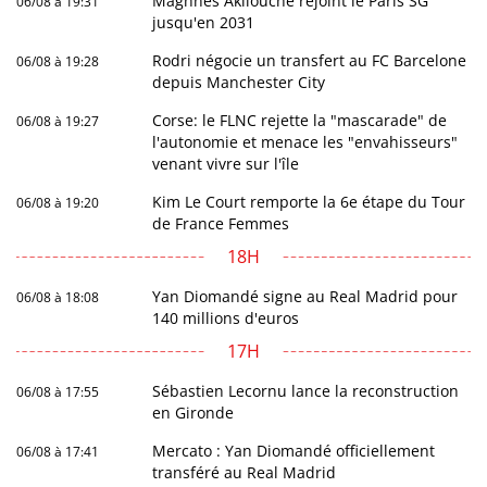
Maghnès Akliouche rejoint le Paris SG
06/08 à 19:31
jusqu'en 2031
Rodri négocie un transfert au FC Barcelone
06/08 à 19:28
depuis Manchester City
Corse: le FLNC rejette la "mascarade" de
06/08 à 19:27
l'autonomie et menace les "envahisseurs"
venant vivre sur l'île
Kim Le Court remporte la 6e étape du Tour
06/08 à 19:20
de France Femmes
18H
Yan Diomandé signe au Real Madrid pour
06/08 à 18:08
140 millions d'euros
17H
Sébastien Lecornu lance la reconstruction
06/08 à 17:55
en Gironde
Mercato : Yan Diomandé officiellement
06/08 à 17:41
transféré au Real Madrid