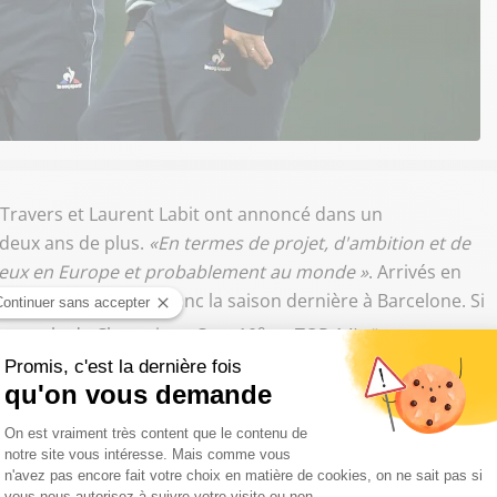
t Travers et Laurent Labit ont annoncé dans un
deux ans de plus.
«En termes de projet, d'ambition et de
e mieux en Europe et probablement au monde »
. Arrivés en
 avec les Ciel et Blanc la saison dernière à Barcelone. Si
e
 en poule de Champions Cup, 10
en TOP 14),
"cet
 période sportivement difficile",
a souligné le président
ivre Sud Radio