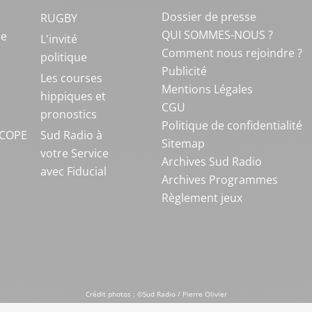
Dossier de presse
RUGBY
QUI SOMMES-NOUS ?
ue
L'invité
Comment nous rejoindre ?
politique
Publicité
S
Les courses
Mentions Légales
hippiques et
CGU
pronostics
Politique de confidentialité
COPE
Sud Radio à
Sitemap
votre Service
Archives Sud Radio
avec Fiducial
Archives Programmes
Règlement jeux
Crédit photos : ©Sud Radio / Pierre Olivier