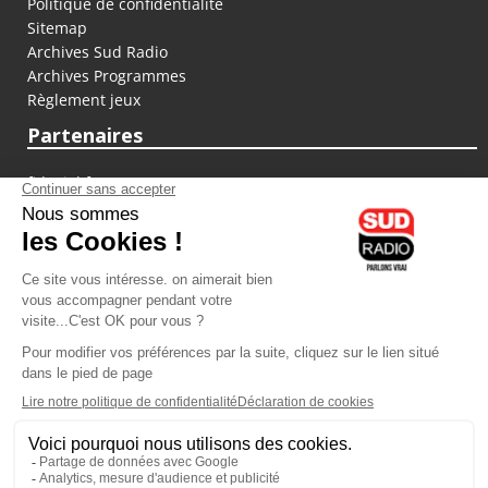
Politique de confidentialité
Sitemap
Archives Sud Radio
Archives Programmes
Règlement jeux
Partenaires
fiducial.fr
lyoncapitale.fr
olympique-et-lyonnais.com
L'application Iphone / Android
Téléchargez l'application
Les cookies
Gestion des cookies