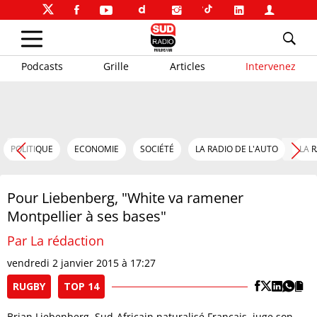
Podcasts
Grille
Articles
Intervenez
POLITIQUE
ECONOMIE
SOCIÉTÉ
LA RADIO DE L'AUTO
LA 
Pour Liebenberg, "White va ramener
Montpellier à ses bases"
Par La rédaction
vendredi 2 janvier 2015 à 17:27
RUGBY
TOP 14
Brian Liebenberg, Sud-Africain naturalisé Français, juge son