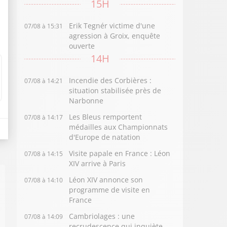
15H
Erik Tegnér victime d'une
07/08 à 15:31
agression à Groix, enquête
ouverte
14H
Incendie des Corbières :
07/08 à 14:21
situation stabilisée près de
Narbonne
Les Bleus remportent
07/08 à 14:17
médailles aux Championnats
d'Europe de natation
Visite papale en France : Léon
07/08 à 14:15
XIV arrive à Paris
Léon XIV annonce son
07/08 à 14:10
programme de visite en
France
Cambriolages : une
07/08 à 14:09
recrudescence qui inquiète