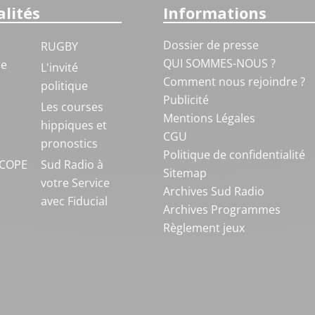
lités
Informations
Dossier de presse
RUGBY
QUI SOMMES-NOUS ?
ue
L'invité
Comment nous rejoindre ?
politique
Publicité
S
Les courses
Mentions Légales
hippiques et
CGU
pronostics
Politique de confidentialité
COPE
Sud Radio à
Sitemap
votre Service
Archives Sud Radio
avec Fiducial
Archives Programmes
Règlement jeux