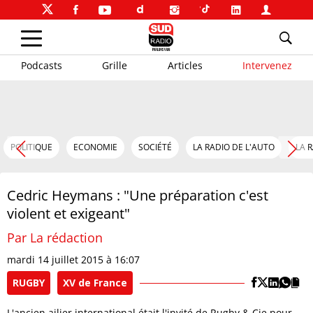
Podcasts
Grille
Articles
Intervenez
POLITIQUE
ECONOMIE
SOCIÉTÉ
LA RADIO DE L'AUTO
LA 
Cedric Heymans : "Une préparation c'est
violent et exigeant"
Par La rédaction
mardi 14 juillet 2015 à 16:07
RUGBY
XV de France
L'ancien ailier international était l'invité de Rugby & Cie pour