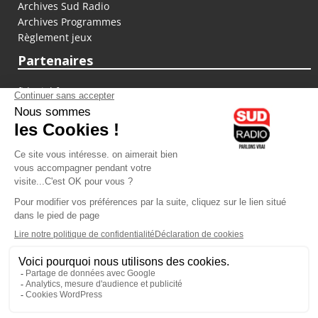
Archives Sud Radio
Archives Programmes
Règlement jeux
Partenaires
fiducial.fr
lyoncapitale.fr
olympique-et-lyonnais.com
L'application Iphone / Android
Téléchargez l'application
Les cookies
Gestion des cookies
Crédit photos : ©Sud Radio / Pierre Olivier