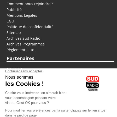
Comment nous rejoindre ?
Publicité
Mentions Légales
CGU
Politique de confidentialité
Sitemap
Archives Sud Radio
Archives Programmes
Règlement jeux
Partenaires
fiducial.fr
lyoncapitale.fr
olympique-et-lyonnais.com
L'application Iphone / Android
Téléchargez l'application