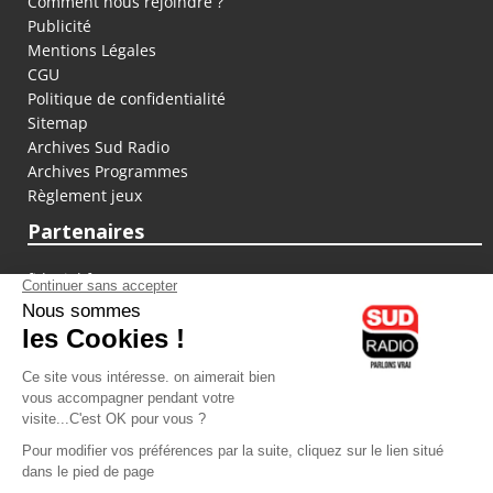
Comment nous rejoindre ?
Publicité
Mentions Légales
CGU
Politique de confidentialité
Sitemap
Archives Sud Radio
Archives Programmes
Règlement jeux
Partenaires
fiducial.fr
lyoncapitale.fr
olympique-et-lyonnais.com
L'application Iphone / Android
Téléchargez l'application
Les cookies