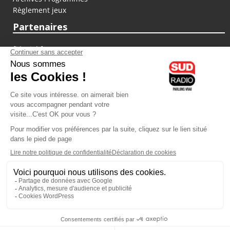
Règlement jeux
Partenaires
fiducial.fr
lyoncapitale.fr
olympique-et-lyonnais.com
L'application Iphone / Android
Téléchargez l'application
Les cookies
Gestion des cookies
Crédit photos : ©Sud Radio / Pierre Olivier
16H00
-
17H00
17H00 - 18H00