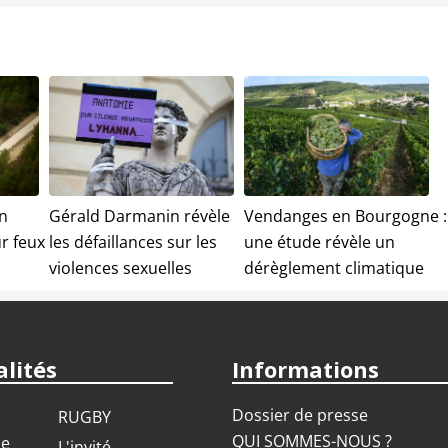
n
Gérald Darmanin révèle
Vendanges en Bourgogne :
r feux
les défaillances sur les
une étude révèle un
violences sexuelles
dérèglement climatique
lités
Informations
Dossier de presse
RUGBY
QUI SOMMES-NOUS ?
ue
L'invité