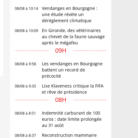
Vendanges en Bourgogne :
08/08 à 10:14
une étude révèle un
dérèglement climatique
En Gironde, des vétérinaires
08/08 à 10:09
au chevet de la faune sauvage
après le mégafeu
09H
Les vendanges en Bourgogne
08/08 à 9:58
battent un record de
précocité
Lise Klaveness critique la FIFA
08/08 à 9:35
et rêve de présidence
08H
Indemnité carburant de 100
08/08 à 8:51
euros : date limite prolongée
au 31 août
Reconstruction mammaire
08/08 à 8:37