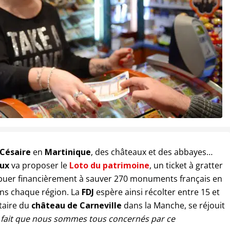
Césaire
en
Martinique
, des châteaux et des abbayes…
eux
va proposer le
Loto du patrimoine
, un ticket à gratter
ribuer financièrement à sauver 270 monuments français en
ans chaque région. La
FDJ
espère ainsi récolter entre 15 et
étaire du
château de Carneville
dans la Manche, se réjouit
du fait que nous sommes tous concernés par ce