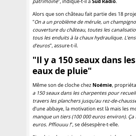
patrimoine
", indique-t-il à
Sud Radio
.
Alors que son château fait partie des 18 projet
"
On a un problème de mérule, un champignon qu
couverture du château, toutes les canalisatio
tous les enduits à la chaux hydraulique. L’en
d’euros
", assure-t-il.
"Il y a 150 seaux dans le
eaux de pluie"
Même son de cloche chez
Noémie
, propriét
a 150 seaux dans les charpentes pour recueilli
travers les planchers jusqu’au rez-de-chaussé
d’une abbaye, la motivation est là mais les 
manque un tiers (100 000 euros environ). Ça fa
euros. Pffiouuu !
", se désespère-t-elle.