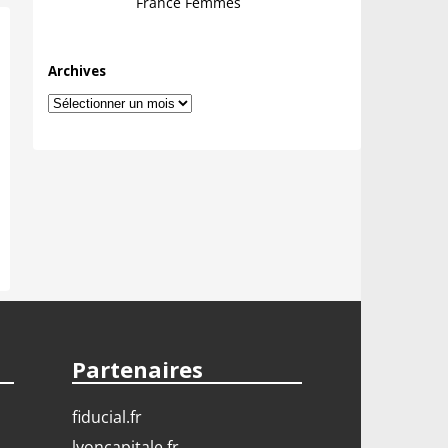
France Femmes
Archives
Archives
Partenaires
fiducial.fr
lyoncapitale.fr