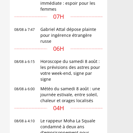
immédiate : espoir pour les
femmes
07H
Gabriel Attal dépose plainte
08/08 à 7:47
pour ingérence étrangère
russe
06H
Horoscope du samedi 8 août :
08/08 à 6:15
les prévisions des astres pour
votre week-end, signe par
signe
Météo du samedi 8 août : une
08/08 à 6:00
journée estivale, entre soleil,
chaleur et orages localisés
04H
Le rappeur Moha La Squale
08/08 à 4:10
condamné à deux ans
d'emprisonnement pour