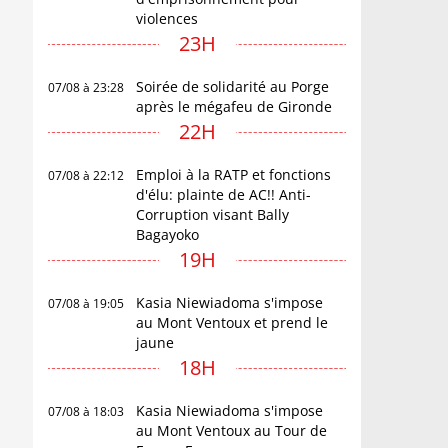
violences
23H
Soirée de solidarité au Porge
07/08 à 23:28
après le mégafeu de Gironde
22H
Emploi à la RATP et fonctions
07/08 à 22:12
d'élu: plainte de AC!! Anti-
Corruption visant Bally
Bagayoko
19H
Kasia Niewiadoma s'impose
07/08 à 19:05
au Mont Ventoux et prend le
jaune
18H
Kasia Niewiadoma s'impose
07/08 à 18:03
au Mont Ventoux au Tour de