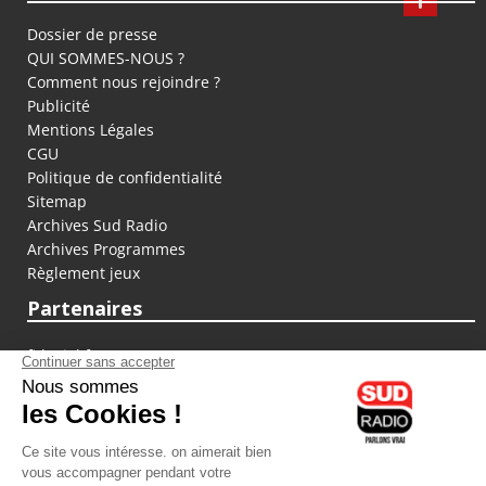
Dossier de presse
QUI SOMMES-NOUS ?
Comment nous rejoindre ?
Publicité
Mentions Légales
CGU
Politique de confidentialité
Sitemap
Archives Sud Radio
Archives Programmes
Règlement jeux
Partenaires
fiducial.fr
lyoncapitale.fr
olympique-et-lyonnais.com
L'application Iphone / Android