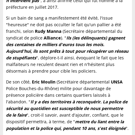
n'intervient pas
", a ainsi affirmé celui qui fut nommé à la
préfecture en juillet 2017.
Si un bain de sang a manifestement été évité, l'issue
"heureuse" ne doit pas occulter le fait qu'un pallier a été
franchi, selon
Rudy Manna
(Secrétaire départemental du
syndicat de police
Alliance
). "
Ils (les délinquants) gagnent
des centaines de milliers d'euros tous les mois.
Aujourd'hui, ils sont prêts à tout pour récupérer un réseau
de stupéfiants
", déplore-t-il ainsi, évoquant le fait que les
malfaiteurs ne reculent devant rien et n'hésitent plus
désormais à prendre pour cible les policiers.
De son côté,
Eric Moulin
(Secrétaire départemental
UNSA
Police Bouches-du-Rhône) milite pour davantage de
présence policière dans certains quartiers laissés à
l'abandon. "
Il y a des territoires à reconquérir. La police de
sécurité au quotidien est susceptible de nous permettre
de le faire
", croit-il savoir, avant d'ajouter, confiant, que le
dispositif permettra, à terme, de "
mettre du liant entre la
population et la police qui, pendant 10 ans, s'est éloignée
".