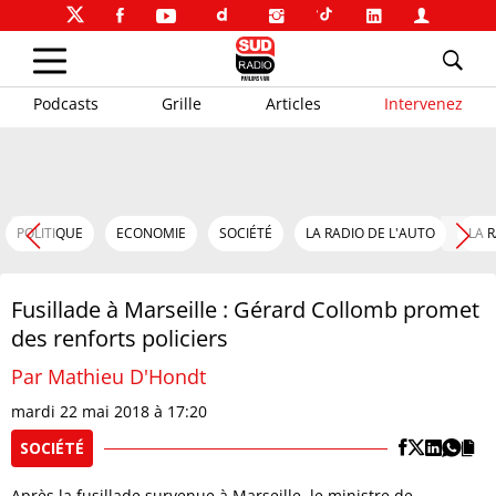
Podcasts
Grille
Articles
Intervenez
POLITIQUE
ECONOMIE
SOCIÉTÉ
LA RADIO DE L'AUTO
LA 
Fusillade à Marseille : Gérard Collomb promet
des renforts policiers
Par Mathieu D'Hondt
mardi 22 mai 2018 à 17:20
SOCIÉTÉ
Après la fusillade survenue à Marseille, le ministre de