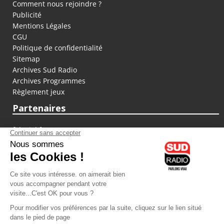
Comment nous rejoindre ?
Publicité
Mentions Légales
CGU
Politique de confidentialité
Sitemap
Archives Sud Radio
Archives Programmes
Règlement jeux
Partenaires
fiducial.fr
lyoncapitale.fr
olympique-et-lyonnais.com
L'application Iphone / Android
Téléchargez l'application