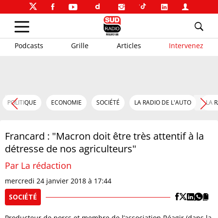
Podcasts
Grille
Articles
Intervenez
POLITIQUE
ECONOMIE
SOCIÉTÉ
LA RADIO DE L'AUTO
LA 
Francard : "Macron doit être très attentif à la
détresse de nos agriculteurs"
Par La rédaction
mercredi 24 janvier 2018 à 17:44
SOCIÉTÉ
Producteur de porcs et membre de l’association Réagir (dans la