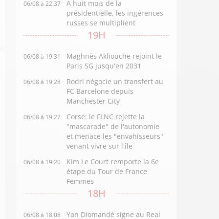
A huit mois de la
06/08 à 22:37
présidentielle, les ingérences
russes se multiplient
19H
Maghnès Akliouche rejoint le
06/08 à 19:31
Paris SG jusqu'en 2031
Rodri négocie un transfert au
06/08 à 19:28
FC Barcelone depuis
Manchester City
Corse: le FLNC rejette la
06/08 à 19:27
"mascarade" de l'autonomie
et menace les "envahisseurs"
venant vivre sur l'île
Kim Le Court remporte la 6e
06/08 à 19:20
étape du Tour de France
Femmes
18H
Yan Diomandé signe au Real
06/08 à 18:08