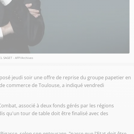
EL SAGET - AFP/Archives
posé jeudi soir une offre de reprise du groupe papetier en
al de commerce de Toulouse, a indiqué vendredi
 Combat, associé à deux fonds gérés par les régions
s qu'un tour de table doit être finalisé avec des
 Pigasse, selon son entourage, "parce que l'Etat doit être