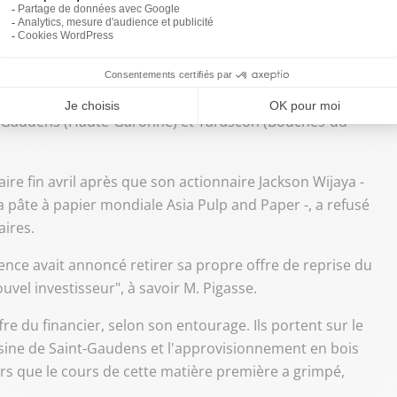
é (...). J'attends désormais que l'État s'engage davantage à
re encore Mme Delga.
 Excellence, qui possède les deux dernières grandes
nt-Gaudens (Haute-Garonne) et Tarascon (Bouches-du-
ire fin avril après que son actionnaire Jackson Wijaya -
la pâte à papier mondiale Asia Pulp and Paper -, a refusé
ires.
llence avait annoncé retirer sa propre offre de reprise du
uvel investisseur", à savoir M. Pigasse.
fre du financier, selon son entourage. Ils portent sur le
l'usine de Saint-Gaudens et l'approvisionnement en bois
lors que le cours de cette matière première a grimpé,