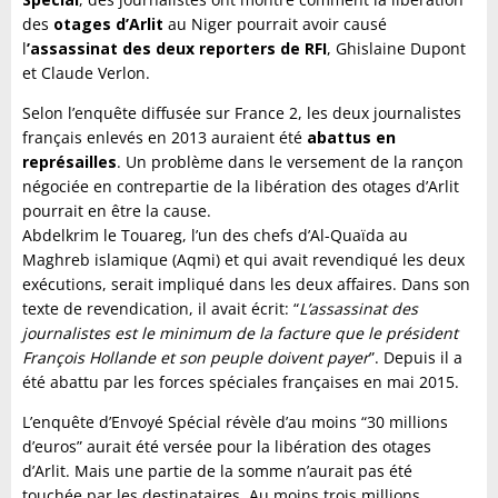
des
otages d’Arlit
au Niger pourrait avoir causé
l
’assassinat des deux reporters de RFI
, Ghislaine Dupont
et Claude Verlon.
Selon l’enquête diffusée sur France 2, les deux journalistes
français enlevés en 2013 auraient été
abattus en
représailles
. Un problème dans le versement de la rançon
négociée en contrepartie de la libération des otages d’Arlit
pourrait en être la cause.
Abdelkrim le Touareg, l’un des chefs d’Al-Quaïda au
Maghreb islamique (Aqmi) et qui avait revendiqué les deux
exécutions, serait impliqué dans les deux affaires. Dans son
texte de revendication, il avait écrit: “
L’assassinat des
journalistes est le minimum de la facture que le président
François Hollande et son peuple doivent payer
”. Depuis il a
été abattu par les forces spéciales françaises en mai 2015.
L’enquête d’Envoyé Spécial révèle d’au moins “30 millions
d’euros” aurait été versée pour la libération des otages
d’Arlit. Mais une partie de la somme n’aurait pas été
touchée par les destinataires. Au moins trois millions