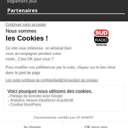
Règlement jeux
Partenaires
fiducial.fr
lyoncapitale.fr
olympique-et-lyonnais.com
L'application Iphone / Android
Téléchargez l'application
Les cookies
Gestion des cookies
Crédit photos : ©Sud Radio / Pierre Olivier
19H00
-
20H00
20H00 - 21H00
Yvan Cujious
Jacques Pessis