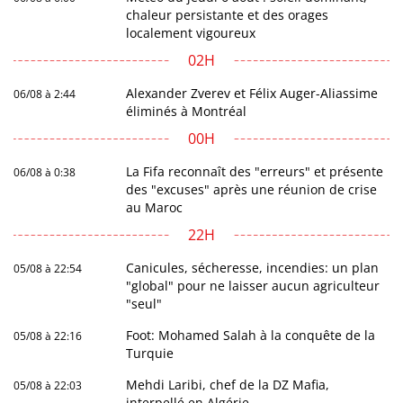
chaleur persistante et des orages
localement vigoureux
02H
Alexander Zverev et Félix Auger-Aliassime
06/08 à 2:44
éliminés à Montréal
00H
La Fifa reconnaît des "erreurs" et présente
06/08 à 0:38
des "excuses" après une réunion de crise
au Maroc
22H
Canicules, sécheresse, incendies: un plan
05/08 à 22:54
"global" pour ne laisser aucun agriculteur
"seul"
Foot: Mohamed Salah à la conquête de la
05/08 à 22:16
Turquie
Mehdi Laribi, chef de la DZ Mafia,
05/08 à 22:03
interpellé en Algérie