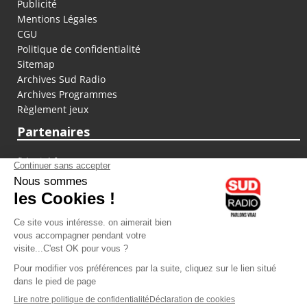
Publicité
Mentions Légales
CGU
Politique de confidentialité
Sitemap
Archives Sud Radio
Archives Programmes
Règlement jeux
Partenaires
fiducial.fr
lyoncapitale.fr
olympique-et-lyonnais.com
L'application Iphone / Android
Téléchargez l'application
Les cookies