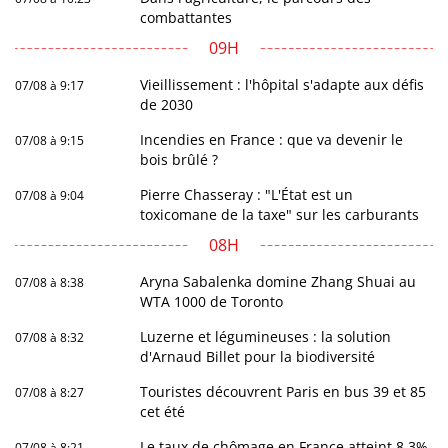
combattantes
09H
Vieillissement : l'hôpital s'adapte aux défis
07/08 à 9:17
de 2030
Incendies en France : que va devenir le
07/08 à 9:15
bois brûlé ?
Pierre Chasseray : "L'État est un
07/08 à 9:04
toxicomane de la taxe" sur les carburants
08H
Aryna Sabalenka domine Zhang Shuai au
07/08 à 8:38
WTA 1000 de Toronto
Luzerne et légumineuses : la solution
07/08 à 8:32
d'Arnaud Billet pour la biodiversité
Touristes découvrent Paris en bus 39 et 85
07/08 à 8:27
cet été
Le taux de chômage en France atteint 8,3%
07/08 à 8:21